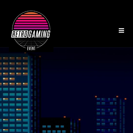
ACCUEIL
A PROPOS
NOS INSTALLATIONS
TOURNOI MARIO KART
NOTRE COLLECTION
RÉALISATIONS
CONTACT