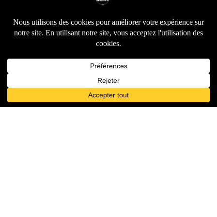
Contactez-nous
Nous répondons en un éclair !
Pour votre plus grand confort, notre animation jeux vidéo
événementielle peux avoir lieu partout en France et à l’étranger.
Email
Téléphone
contact@retrogaming-
+33
event.com
(0)6.62.19.72.49