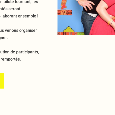
n pilote tournant, les
ntés seront
ollaborant ensemble !
ous venons organiser
gner.
ution de participants,
s remportés.