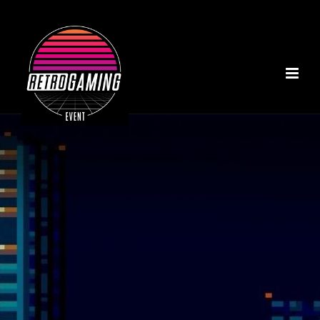
ACCUEIL
A PROPOS
NOS INSTALLATIONS
TOURNOI MARIO KART
NOTRE COLLECTION
RÉALISATIONS
CONTACT