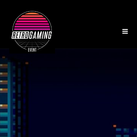
ACCUEIL
A PROPOS
NOS INSTALLATIONS
TOURNOI MARIO KART
NOTRE COLLECTION
RÉALISATIONS
CONTACT