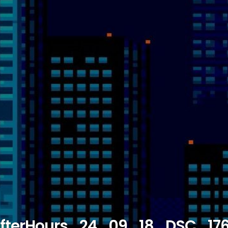
fterHours_24_09_18_DSC_17