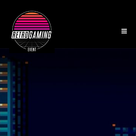
ACCUEIL
A PROPOS
NOS INSTALLATIONS
TOURNOI MARIO KART
NOTRE COLLECTION
RÉALISATIONS
CONTACT