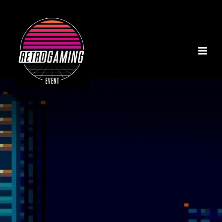
ACCUEIL
A PROPOS
NOS INSTALLATIONS
TOURNOI MARIO KART
NOTRE COLLECTION
RÉALISATIONS
CONTACT