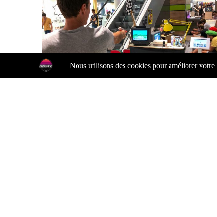
pirit À La
Animation Retrogaming Pour La Christmas Part
Suravenir