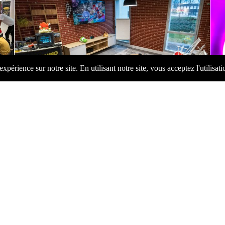
y De
Animation Retrogaming Pour Anton Paar Au Duplex
Ani
À Paris
L’E